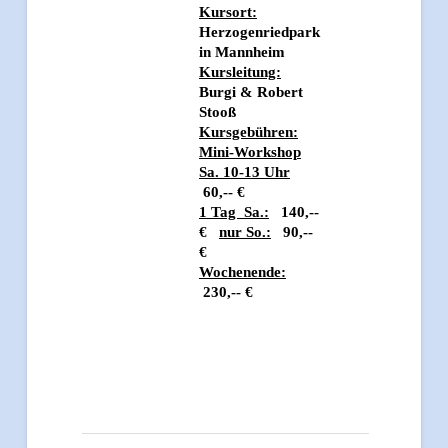
Kursort:
Herzogenriedpark
in Mannheim
Kursleitung:
Burgi & Robert
Stooß
Kursgebühren:
Mini-Workshop
Sa. 10-13 Uhr
60,-- €
1 Tag Sa.:
140,--
€
nur So.:
90,--
€
Wochenende:
230,-- €