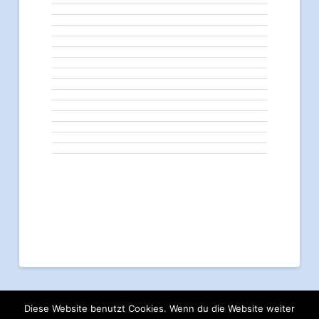
Diese Website benutzt Cookies. Wenn du die Website weiter
IMPRESSUM
EU-DATENSCHUTZGRUNDVERORDNUNG