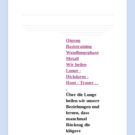
Qigong
Basistraining
Wandlungsphase
Metall
Wir heilen
Lunge -
Dickdarm -
Haut - Trauer . .
.
Über die Lunge
heilen wir unsere
Beziehungen und
lernen, dass
manchmal
Rückzug die
klügere