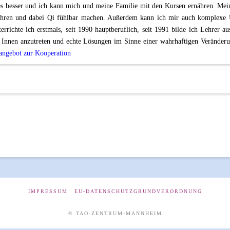
s besser und ich kann mich und meine Familie mit den Kursen ernähren. Meine 
ühren und dabei Qi fühlbar machen. Außerdem kann ich mir auch komplexe 
errichte ich erstmals, seit 1990 hauptberuflich, seit 1991 bilde ich Lehrer a
ach Innen anzutreten und echte Lösungen im Sinne einer wahrhaftigen Verä
angebot zur Kooperation
IMPRESSUM
EU-DATENSCHUTZGRUNDVERORDNUNG
© TAO-ZENTRUM-MANNHEIM