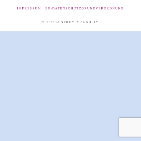
IMPRESSUM
EU-DATENSCHUTZGRUNDVERORDNUNG
© TAO-ZENTRUM-MANNHEIM